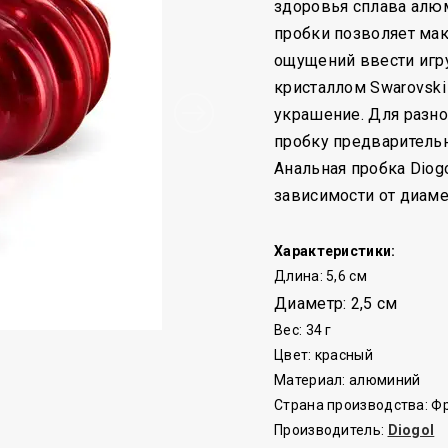
здоровья сплава алюм
пробки позволяет мак
ощущений ввести игр
кристаллом Swarovski
украшение. Для разн
пробку предварительн
Анальная пробка Diog
зависимости от диамет
Характеристики:
Длина: 5,6 см
Диаметр: 2,5 см
Вес: 34 г
Цвет: красный
Материал: алюминий
Страна производства: Ф
Производитель:
Diogol