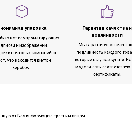
нонимная упаковка
Гарантия качества и
подлинности
обках нет компрометирующих
Мы гарантируем качество
адписей и изображений.
подлинность каждого това
ники почтовых компаний не
который вы у нас купите. На
ют, что находится внутри
модели есть соответствую
коробок.
сертификаты.
енную от Вас информацию третьим лицам.