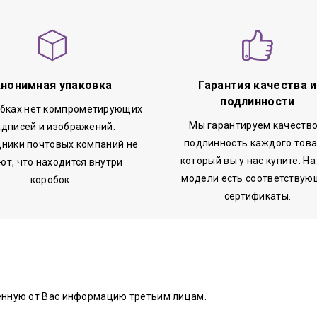
нонимная упаковка
Гарантия качества и
подлинности
обках нет компрометирующих
Мы гарантируем качество
адписей и изображений.
подлинность каждого това
ники почтовых компаний не
который вы у нас купите. На
ют, что находится внутри
модели есть соответствую
коробок.
сертификаты.
енную от Вас информацию третьим лицам.