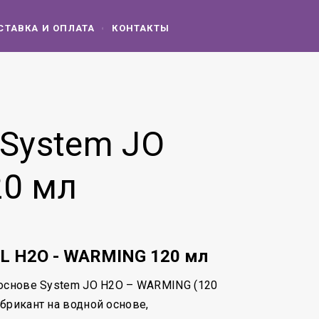
СТАВКА И ОПЛАТА
КОНТАКТЫ
 System JO
20 мл
L H2O - WARMING 120 мл
 основе System JO H2O – WARMING (120
брикант на водной основе,