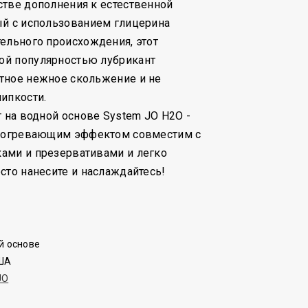
тве дополнения к естественной
ый с использованием глицерина
ельного происхождения, этот
й популярностью лубрикант
тное нежное скольжение и не
ипкости.
т на водной основе System JO H2O -
согревающим эффектом совместим с
ами и презервативами и легко
сто нанесите и наслаждайтесь!
й основе
США
JO