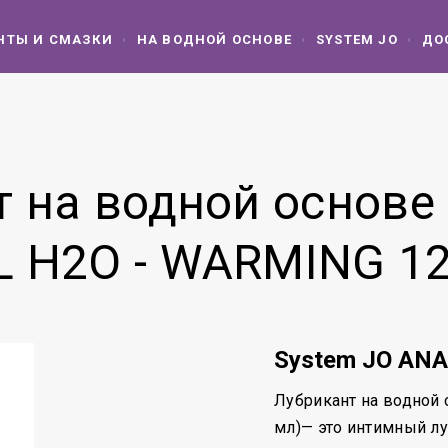
НТЫ И СМАЗКИ
НА ВОДНОЙ ОСНОВЕ
SYSTEM JO
ДО
 на водной основе
 H2O - WARMING 1
System JO ANA
Лубрикант на водной
мл)— это интимный лу