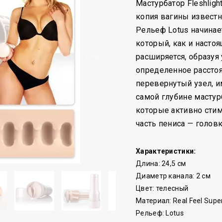
Мастурбатор Fleshlight
копия вагины известн
Рельеф Lotus начинает
который, как и насто
расширяется, образуя
определенное рассто
перевернутый узел, 
самой глубине масту
которые активно сти
часть пениса — головк
Характеристики:
Длина: 24,5 см
Диаметр канала: 2 см
Цвет: телесный
Материал: Real Feel Supe
Рельеф: Lotus