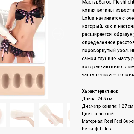
Мастурбатор Fleshlight 
копия вагины известн
Lotus начинается с оч
который, как и насто
расширяется, образуя
определенное рассто
перевернутый узел, 
самой глубине масту
которые активно сти
часть пениса — головк
Характеристики:
Длина: 24,5 см
Диаметр канала: 1,27 см
Цвет: телесный
Материал: Real Feel Supe
Рельеф: Lotus