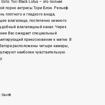
Girls: Tori Black Lotus – это полная
ой порно актрисы Тори Блэк. Рельеф
ень плотного и гладкого входа,
ящее влагалище, постепенно немного
 удобный влагалищный канал. Через
яние Вас ожидает специальный
имитирующий прикосновение к матке. В
рбатора расположены четыре камеры,
мулируют наиболее чувствительную
у.
r Skin®