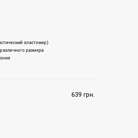
астический эластомер)
 различного размера
пония
639 грн.