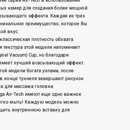
чие серии Air-Tech в использовании
ых камер для создания более мощной
асывающего эффекта. Каждая из трех
уникальное преимущество, которое Вы
ой вкус.
классическая плотность обхвата.
я текстура этой модели напоминает
ginal Vacuum) Cup, но благодаря
имеет лучший всасывающий эффект.
той модели богата узлами, после
 в конце туннеля завершают рисунок
и для массажа головки.
ga Air-Tech имеют еще одно важное
егко мыть! Каждую модель можно
ащить внутреннюю вставку для