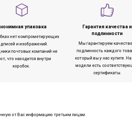
нонимная упаковка
Гарантия качества и
подлинности
обках нет компрометирующих
Мы гарантируем качество
адписей и изображений.
подлинность каждого това
ники почтовых компаний не
который вы у нас купите. На
ют, что находится внутри
модели есть соответствую
коробок.
сертификаты.
енную от Вас информацию третьим лицам.