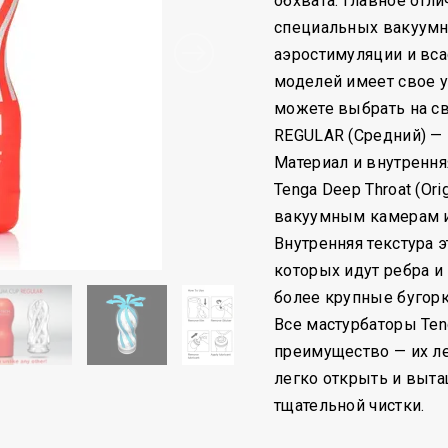
обхвата. Главное отли
специальных вакуумн
аэростимуляции и вс
моделей имеет свое 
можете выбрать на св
REGULAR (Средний) — 
Материал и внутрення
Tenga Deep Throat (Ori
вакуумным камерам 
Внутренняя текстура э
которых идут ребра и
более крупные бугорк
Все мастурбаторы Ten
преимущество — их л
легко открыть и выт
тщательной чистки.