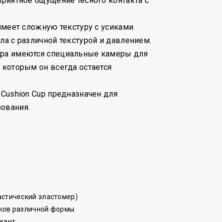
 приятное ощущение тесного контакта с
 имеет сложную текстуру с усиками.
ла с различной текстурой и давлением.
ора имеются специальные камеры для
я которым он всегда остается
 Cushion Cup предназначен для
ования.
астический эластомер)
иков различной формы
икант