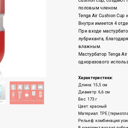
Cushion Cup, создают
половым членом.
Tenga Air Cushion Cup
Внутри имеется 4 отде
При входе мастурбат
лубриканта, благодар
влажным.
Мастурбатор Tenga Air
одноразового использ
Характеристики:
Длина: 15,5 см
Диаметр: 6,6 см
Вес: 173 г
Цвет: красный
Материал: TPE (термопл
Рельеф: комбинация ус
В комплект входит лубр