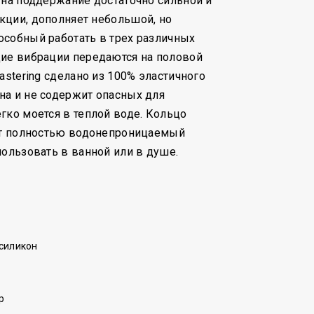
 на поддержание достаточно сильной и
кции, дополняет небольшой, но
особный работать в трех различных
щие вибрации передаются на половой
astering сделано из 100% эластичного
на и не содержит опасных для
гко моется в теплой воде. Кольцо
еет полностью водонепроницаемый
пользовать в ванной или в душе.
силикон
р