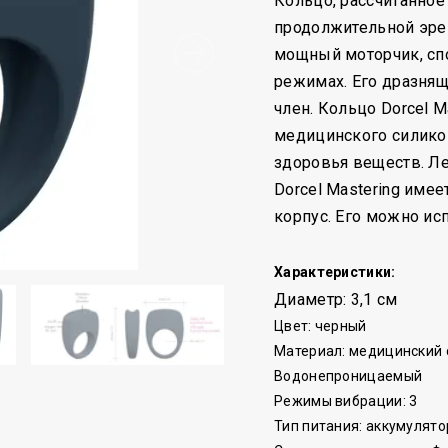
Кольцо, рассчитанное
продолжительной эре
мощный моторчик, сп
режимах. Его дразня
член. Кольцо Dorcel M
медицинского силико
здоровья веществ. Ле
Dorcel Mastering им
корпус. Его можно ис
Характеристики:
Диаметр: 3,1 см
Цвет: черный
Материал: медицинский 
Водонепроницаемый
Режимы вибрации: 3
Тип питания: аккумулято