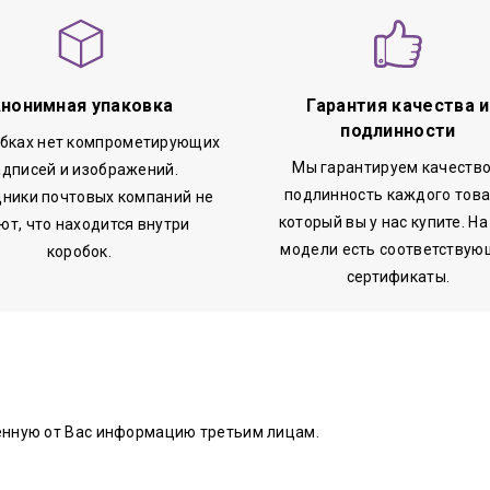
нонимная упаковка
Гарантия качества и
подлинности
обках нет компрометирующих
Мы гарантируем качество
адписей и изображений.
подлинность каждого това
ники почтовых компаний не
который вы у нас купите. На
ют, что находится внутри
модели есть соответствую
коробок.
сертификаты.
енную от Вас информацию третьим лицам.