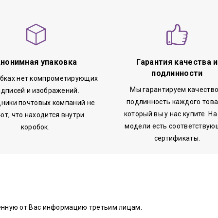
нонимная упаковка
Гарантия качества и
подлинности
обках нет компрометирующих
Мы гарантируем качество
адписей и изображений.
подлинность каждого това
ники почтовых компаний не
который вы у нас купите. На
ют, что находится внутри
модели есть соответствую
коробок.
сертификаты.
енную от Вас информацию третьим лицам.