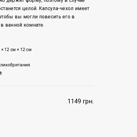
о держит форму, поэтому в случае
станется целой. Капсула-чехол имеет
чтобы вы могли повесить его в
в ванной комнате.
× 12 см × 12 см
еликобритания
e
1149 грн.