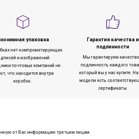
нонимная упаковка
Гарантия качества и
подлинности
обках нет компрометирующих
Мы гарантируем качество
адписей и изображений.
подлинность каждого това
ники почтовых компаний не
который вы у нас купите. На
ют, что находится внутри
модели есть соответствую
коробок.
сертификаты.
енную от Вас информацию третьим лицам.