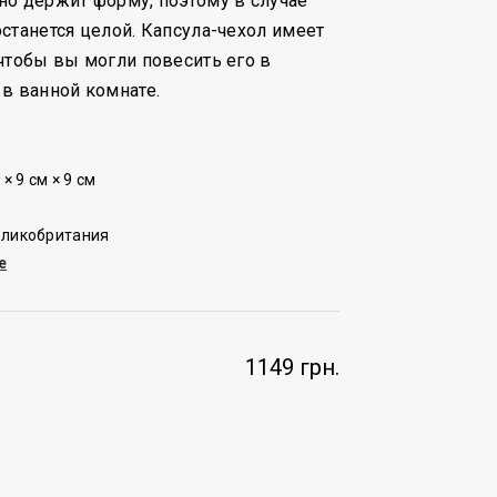
о держит форму, поэтому в случае
станется целой. Капсула-чехол имеет
чтобы вы могли повесить его в
в ванной комнате.
× 9 см × 9 см
еликобритания
e
1149 грн.