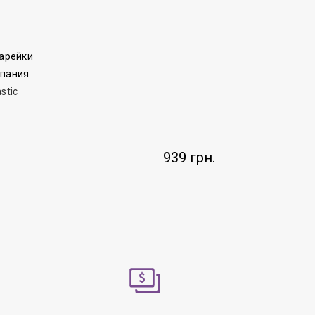
тарейки
спания
stic
939 грн.