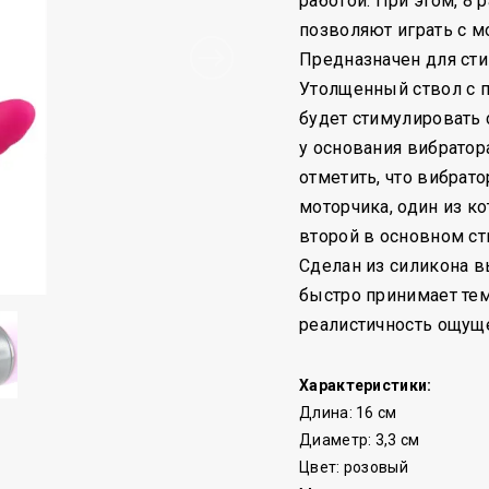
работой. При этом, 8
позволяют играть с 
Предназначен для сти
Утолщенный ствол с 
будет стимулировать с
у основания вибратор
отметить, что вибрат
моторчика, один из к
второй в основном ст
Сделан из силикона вы
быстро принимает тем
реалистичность ощущ
Характеристики:
Длина: 16 см
Диаметр: 3,3 см
Цвет: розовый