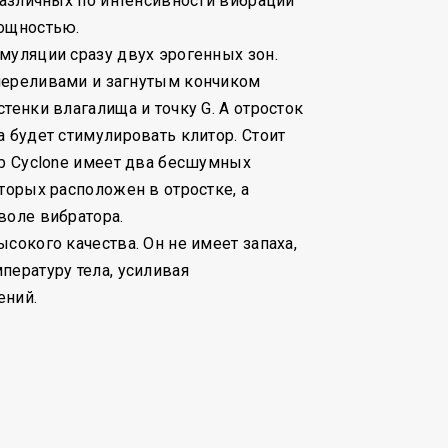
 различных по интенсивности вибраций
мощностью.
муляции сразу двух эрогенных зон.
переливами и загнутым кончиком
тенки влагалища и точку G. А отросток
а будет стимулировать клитор. Стоит
ор Cyclone имеет два бесшумных
оторых расположен в отростке, а
воле вибратора.
сокого качества. Он не имеет запаха,
пературу тела, усиливая
ений.